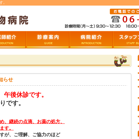
す。
つ
診療案内
病院の紹介
スタッフブロ
知らせ
は、午後休診です。
りです。
め、継続の点滴、お薬の処方、
ます。
すが、ご理解、ご協力のほど