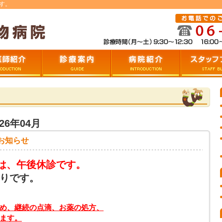
す。
つ
診療案内
病院の紹介
スタッフブロ
26年04月
お知らせ
)は、午後休診です。
りです。
め、継続の点滴、お薬の処方、
ます。