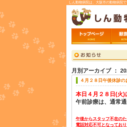
しん動物病院は、大阪市の動物病院で
トップページ
ごあいさ
月別アーカイブ ： 20
４月２８日午後休診の
本日４月２８日
(火
午前診療は、通常通
午後からスタッフ不在のた
電話対応不可となっており