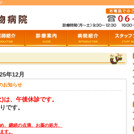
す。
つ
診療案内
病院の紹介
スタッフブロ
25年12月
のお知らせ
火)は、午後休診です。
りです。
め、継続の点滴、お薬の処方、
ます。