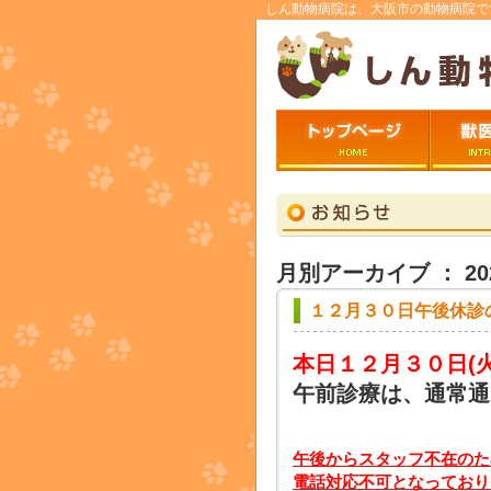
しん動物病院は、大阪市の動物病院で
トップページ
ごあいさ
月別アーカイブ ： 20
１２月３０日午後休診
本日１２月３０日
(
午前診療は、通常通
午後からスタッフ不在のた
電話対応不可となっており